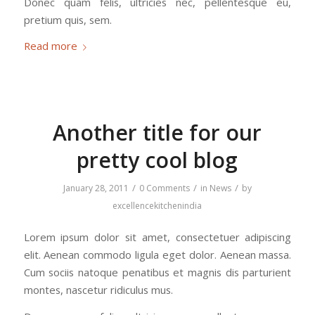
Donec quam felis, ultricies nec, pellentesque eu,
pretium quis, sem.
Read more
Another title for our
pretty cool blog
/
/
/
January 28, 2011
0 Comments
in
News
by
excellencekitchenindia
Lorem ipsum dolor sit amet, consectetuer adipiscing
elit. Aenean commodo ligula eget dolor. Aenean massa.
Cum sociis natoque penatibus et magnis dis parturient
montes, nascetur ridiculus mus.