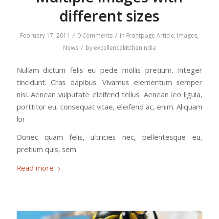
different sizes
/
/
February 17, 2011
0 Comments
in
Frontpage Article
,
Images
,
/
News
by
excellencekitchenindia
Nullam dictum felis eu pede mollis pretium. Integer
tincidunt. Cras dapibus. Vivamus elementum semper
nisi. Aenean vulputate eleifend tellus. Aenean leo ligula,
porttitor eu, consequat vitae, eleifend ac, enim. Aliquam
lor
Donec quam felis, ultricies nec, pellentesque eu,
pretium quis, sem.
Read more