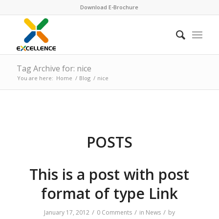
Download E-Brochure
Tag Archive for: nice
You are here:
Home
/
Blog
/
nice
POSTS
This is a post with post
format of type Link
/
/
/
January 17, 2012
0 Comments
in
News
by