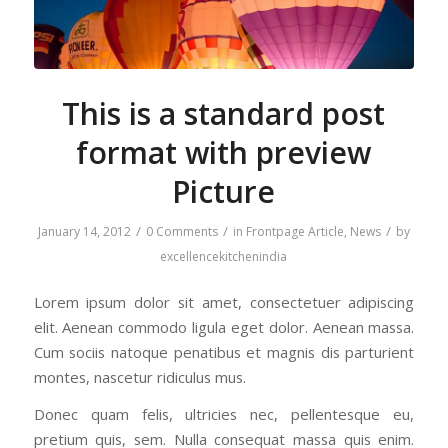
This is a standard post
format with preview
Picture
/
/
/
January 14, 2012
0 Comments
in
Frontpage Article
,
News
by
excellencekitchenindia
Lorem ipsum dolor sit amet, consectetuer adipiscing
elit. Aenean commodo ligula eget dolor. Aenean massa.
Cum sociis natoque penatibus et magnis dis parturient
montes, nascetur ridiculus mus.
Donec quam felis, ultricies nec, pellentesque eu,
pretium quis, sem. Nulla consequat massa quis enim.