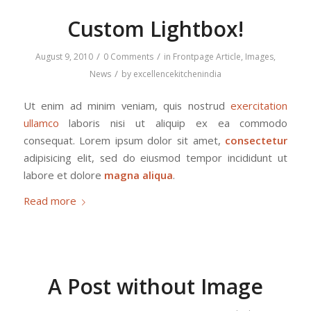
Custom Lightbox!
/
/
August 9, 2010
0 Comments
in
Frontpage Article
,
Images
,
/
News
by
excellencekitchenindia
Ut enim ad minim veniam, quis nostrud
exercitation
ullamco
laboris nisi ut aliquip ex ea commodo
consequat. Lorem ipsum dolor sit amet,
consectetur
adipisicing elit, sed do eiusmod tempor incididunt ut
labore et dolore
magna aliqua
.
Read more
A Post without Image